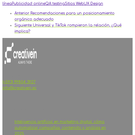
línea
Publicidad online
QA testing
Sitios Web
UX Design
Anterior
Recomendaciones para un posicionamiento
orgánico adecuado
Siguiente
Universal y TikTok rompieron la relación, ¿Qué
implica?
Quito, Ecuador
(+593) 99804 3927
info@creativein.ec
ENTRADAS RECIENTES
Inteligencia artificial en marketing digital: cómo
automatizar campañas, contenido y análisis en
2025