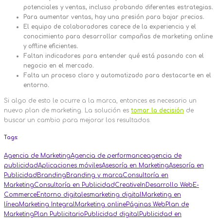
potenciales y ventas, incluso probando diferentes estrategias.
Para aumentar ventas, hay una presión para bajar precios.
El equipo de colaboradores carece de la experiencia y el
conocimiento para desarrollar campañas de marketing online
y offline eficientes.
Faltan indicadores para entender qué está pasando con el
negocio en el mercado.
Falta un proceso claro y automatizado para destacarte en el
entorno.
Si algo de esto le ocurre a la marca, entonces es necesario un
nuevo plan de marketing. La solución es
tomar la decisión
de
buscar un cambio para mejorar los resultados.
Tags:
Agencia de Marketing
Agencia de performance
agencia de
publicidad
Aplicaciones móviles
Asesoría en Marketing
Asesoría en
Publicidad
Branding
Branding y marca
Consultoría en
Marketing
Consultoría en Publicidad
CreativeIn
Desarrollo Web
E-
Commerce
Entorno digitales
marketing digital
Marketing en
línea
Marketing Integral
Marketing online
Páginas Web
Plan de
Marketing
Plan Publicitario
Publicidad digital
Publicidad en