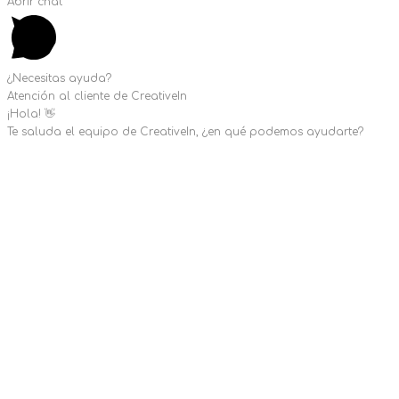
Abrir chat
¿Necesitas ayuda?
Atención al cliente de CreativeIn
¡Hola! 👋
Te saluda el equipo de CreativeIn, ¿en qué podemos ayudarte?