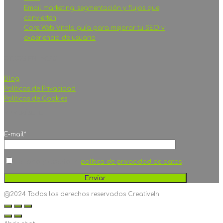
Email marketing: segmentación y flujos que
convierten
Core Web Vitals: guía para mejorar tu SEO y
experiencia de usuario
OTROS ENLACES
Blog
Políticas de Privacidad
Políticas de Cookies
SUSCRÍBETE
E-mail*
He leído y acepto la
política de privacidad de datos
@2024 Todos los derechos reservados CreativeIn